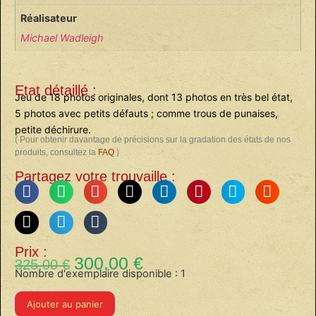
Réalisateur
Michael Wadleigh
Etat détaillé :
Jeu de 18 photos originales, dont 13 photos en très bel état,
5 photos avec petits défauts ; comme trous de punaises,
petite déchirure.
( Pour obtenir davantage de précisions sur la gradation des états de nos
produits, consultez la
FAQ
)
Partagez votre trouvaille :
Prix :
300,00
€
325,00
€
Nombre d'exemplaire disponible : 1
Ajouter au panier