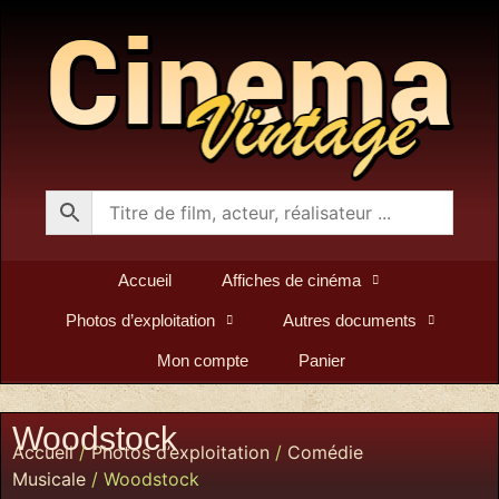
Accueil
Affiches de cinéma
Photos d’exploitation
Autres documents
Mon compte
Panier
Woodstock
Accueil
/
Photos d’exploitation
/
Comédie
Musicale
/ Woodstock