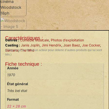
Caractéristiques :
Genres :
Comédie Musicale
,
Photos d’exploitation
Casting :
Janis Joplin
,
Jimi Hendrix
,
Joan Baez
,
Joe Cocker
,
Santana
,
The Who
( Cliquez sur le nom d’un acteur pour obtenir d’autres produits qui lui sont
liés )
Fiche technique :
Année
1970
État général
Très bel état
Format
22 x 28 cm