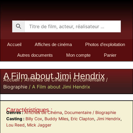
Accueil
Affiches de cinéma
Photos d’exploitation
Autres documents
Mon compte
Panier
A Film about Jimi Hendrix
Accueil
/
Affiches de Cinéma
/
Documentaire /
Biographie
/ A Film about Jimi Hendrix
Caractéristiques :
Genres :
Affiches de Cinéma
,
Documentaire / Biographie
Casting :
Billy Cox
,
Buddy Miles
,
Eric Clapton
,
Jimi Hendrix
,
Lou Reed
,
Mick Jagger