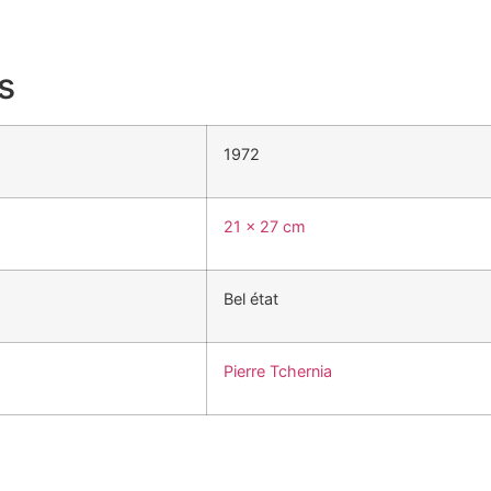
s
1972
21 x 27 cm
Bel état
Pierre Tchernia