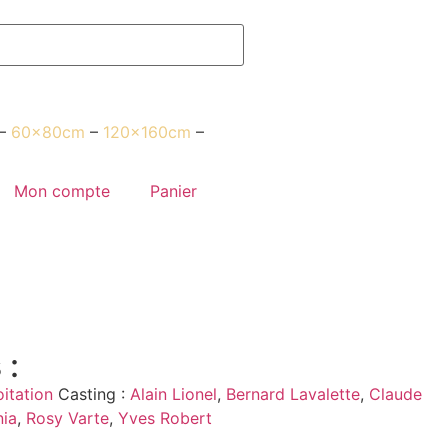
–
60x80cm
–
120x160cm
–
Mon compte
Panier
 :
itation
Casting :
Alain Lionel
,
Bernard Lavalette
,
Claude
nia
,
Rosy Varte
,
Yves Robert