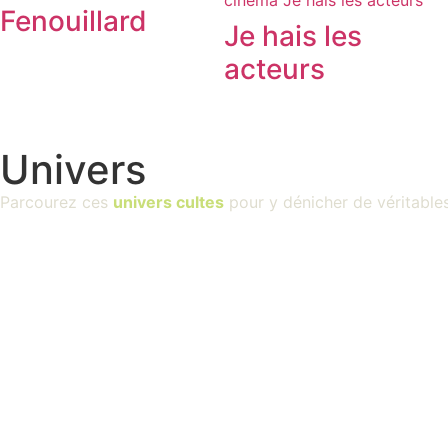
Fenouillard
Je hais les
acteurs
Univers
Parcourez ces
univers cultes
pour y dénicher de véritable