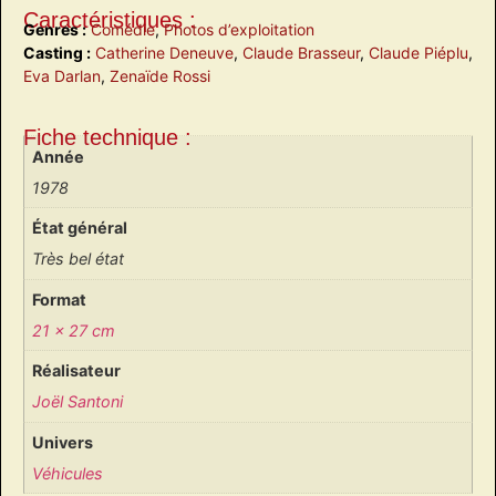
Caractéristiques :
Genres :
Comédie
,
Photos d’exploitation
Casting :
Catherine Deneuve
,
Claude Brasseur
,
Claude Piéplu
,
Eva Darlan
,
Zenaïde Rossi
Fiche technique :
Année
1978
État général
Très bel état
Format
21 x 27 cm
Réalisateur
Joël Santoni
Univers
Véhicules