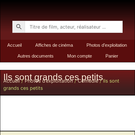
Accueil
Affiches de cinéma
Photos d’exploitation
Autres documents
Mon compte
Panier
Ils sont grands ces petits
Accueil
/
Photos d’exploitation
/
Comédie
/ Ils sont
grands ces petits