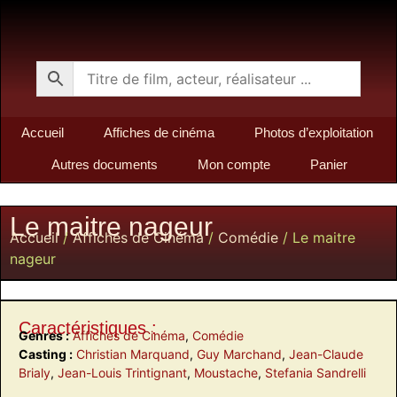
Accueil
Affiches de cinéma
Photos d’exploitation
Autres documents
Mon compte
Panier
Le maitre nageur
Accueil
/
Affiches de Cinéma
/
Comédie
/ Le maitre
nageur
Caractéristiques :
Genres :
Affiches de Cinéma
,
Comédie
Casting :
Christian Marquand
,
Guy Marchand
,
Jean-Claude
Brialy
,
Jean-Louis Trintignant
,
Moustache
,
Stefania Sandrelli