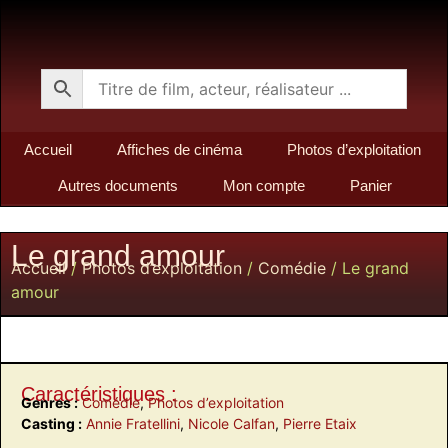
Accueil
Affiches de cinéma
Photos d’exploitation
Autres documents
Mon compte
Panier
Le grand amour
Accueil
/
Photos d’exploitation
/
Comédie
/ Le grand
amour
Caractéristiques :
Genres :
Comédie
,
Photos d’exploitation
Casting :
Annie Fratellini
,
Nicole Calfan
,
Pierre Etaix