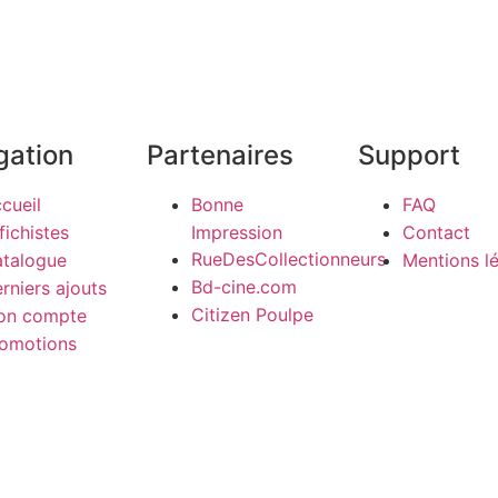
gation
Partenaires
Support
cueil
Bonne
FAQ
fichistes
Impression
Contact
RueDesCollectionneurs
talogue
Mentions l
Bd-cine.com
rniers ajouts
Citizen Poulpe
on compte
omotions