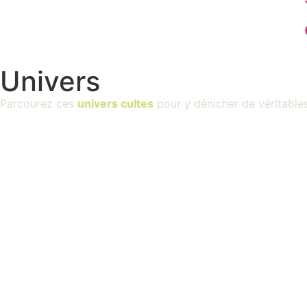
Univers
Parcourez ces
univers cultes
pour y dénicher de véritable