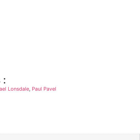
 :
ael Lonsdale
,
Paul Pavel