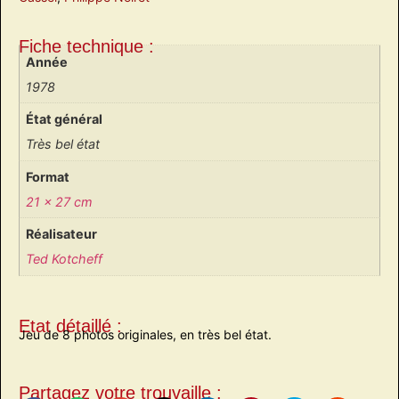
Fiche technique :
Année
1978
État général
Très bel état
Format
21 x 27 cm
Réalisateur
Ted Kotcheff
Etat détaillé :
Jeu de 8 photos originales, en très bel état.
Partagez votre trouvaille :