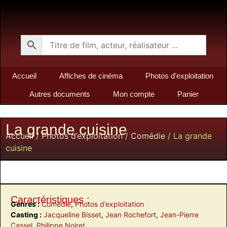
Accueil
Affiches de cinéma
Photos d’exploitation
Autres documents
Mon compte
Panier
La grande cuisine
Accueil
/
Photos d’exploitation
/
Comédie
/ La grande
cuisine
Caractéristiques :
Genres :
Comédie
,
Photos d’exploitation
Casting :
Jacqueline Bisset
,
Jean Rochefort
,
Jean-Pierre
Cassel
,
Philippe Noiret