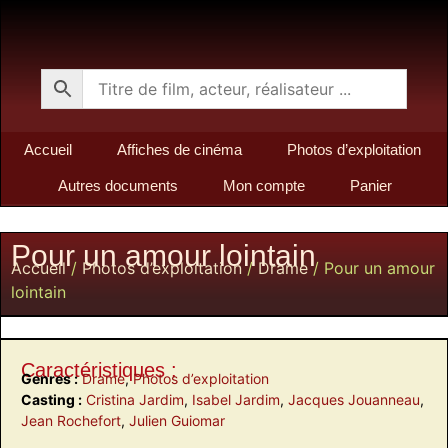
Accueil
Affiches de cinéma
Photos d’exploitation
Autres documents
Mon compte
Panier
Pour un amour lointain
Accueil
/
Photos d’exploitation
/
Drame
/ Pour un amour
lointain
Caractéristiques :
Genres :
Drame
,
Photos d’exploitation
Casting :
Cristina Jardim
,
Isabel Jardim
,
Jacques Jouanneau
,
Jean Rochefort
,
Julien Guiomar