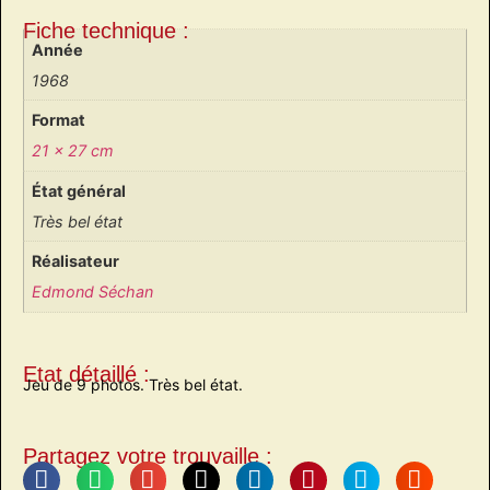
Fiche technique :
Année
1968
Format
21 x 27 cm
État général
Très bel état
Réalisateur
Edmond Séchan
Etat détaillé :
Jeu de 9 photos. Très bel état.
Partagez votre trouvaille :