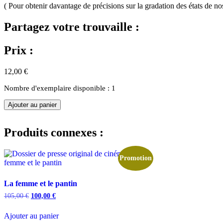
( Pour obtenir davantage de précisions sur la gradation des états de no
Partagez votre trouvaille :
Prix :
12,00
€
Nombre d'exemplaire disponible : 1
quantité
Ajouter au panier
de
La
femme
Produits connexes :
et
le
pantin
Promotion
La femme et le pantin
Original
Current
105,00
€
100,00
€
price
price
was:
is:
Ajouter au panier
105,00 €.
100,00 €.