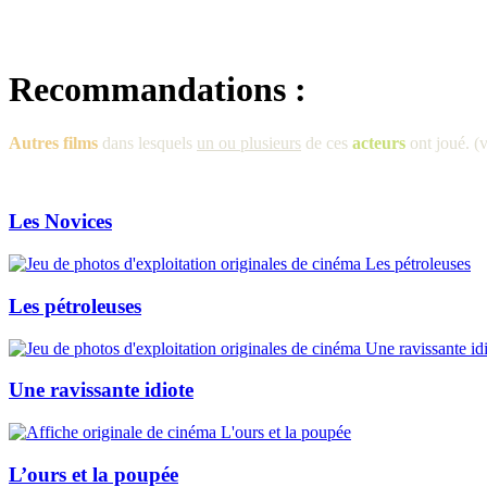
Recommandations :
Autres films
dans lesquels
un ou plusieurs
de ces
acteurs
ont joué. (v
Les Novices
Les pétroleuses
Une ravissante idiote
L’ours et la poupée