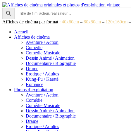
Aller
au
contenu
Affiches de cinéma par format :
40x60cm
–
60x80cm
–
120x160cm
Accueil
Affiches de cinéma
Aventure / Action
Comédie
Comédie Musicale
Dessin Animé / Animation
Documentaire / Biographie
Drame
Erotique / Adultes
Kung-Fu / Karaté
Romance
Photos d’exploitation
Aventure / Action
Comédie
Comédie Musicale
Dessin Animé / Animation
Documentaire / Biographie
Drame
Erotique / Adultes