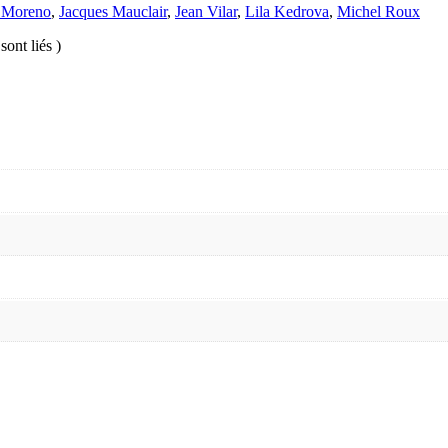
 Moreno
,
Jacques Mauclair
,
Jean Vilar
,
Lila Kedrova
,
Michel Roux
sont liés )