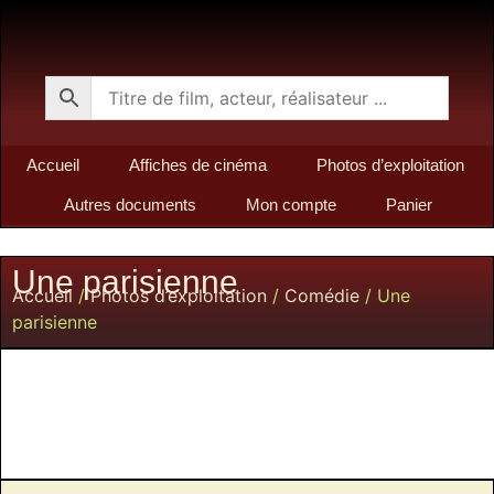
Accueil
Affiches de cinéma
Photos d’exploitation
Autres documents
Mon compte
Panier
Une parisienne
Accueil
/
Photos d’exploitation
/
Comédie
/ Une
parisienne