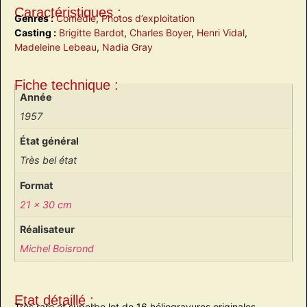
Caractéristiques :
Genres :
Comédie
,
Photos d’exploitation
Casting :
Brigitte Bardot
,
Charles Boyer
,
Henri Vidal
,
Madeleine Lebeau
,
Nadia Gray
Fiche technique :
Année
1957
État général
Très bel état
Format
21 x 30 cm
Réalisateur
Michel Boisrond
Etat détaillé :
Très rare et superbe lot de 16 héliogravures originales