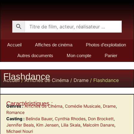
Accueil
Affiches de cinéma
Photos d’exploitation
Autres documents
Mon compte
Panier
Flashdance
Accueil
/
Affiches de Cinéma
/
Drame
/ Flashdance
Caractéristiques :
Genres :
Affiches de Cinéma
,
Comédie Musicale
,
Drame
,
Romance
Casting :
Belinda Bauer
,
Cynthia Rhodes
,
Don Brockett
,
Jennifer Beals
,
Kim Jensen
,
Lilia Skala
,
Malcolm Danare
,
Michael Nouri