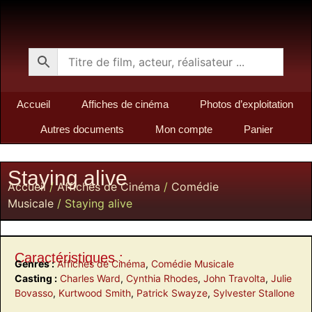
Accueil
Affiches de cinéma
Photos d’exploitation
Autres documents
Mon compte
Panier
Staying alive
Accueil
/
Affiches de Cinéma
/
Comédie
Musicale
/ Staying alive
Caractéristiques :
Genres :
Affiches de Cinéma
,
Comédie Musicale
Casting :
Charles Ward
,
Cynthia Rhodes
,
John Travolta
,
Julie
Bovasso
,
Kurtwood Smith
,
Patrick Swayze
,
Sylvester Stallone