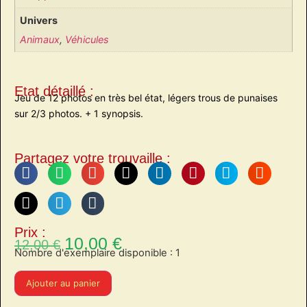
Univers
Animaux
,
Véhicules
Etat détaillé :
Jeu de 12 photos en très bel état, légers trous de punaises
sur 2/3 photos. + 1 synopsis.
Partagez votre trouvaille :
Prix :
10,00
€
12,00
€
Nombre d'exemplaire disponible : 1
Ajouter au panier