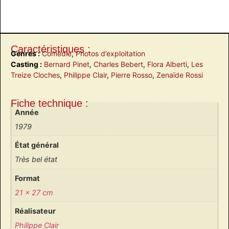
Caractéristiques :
Genres :
Comédie
,
Photos d’exploitation
Casting :
Bernard Pinet
,
Charles Bebert
,
Flora Alberti
,
Les
Treize Cloches
,
Philippe Clair
,
Pierre Rosso
,
Zenaïde Rossi
Fiche technique :
Année
1979
État général
Très bel état
Format
21 x 27 cm
Réalisateur
Philippe Clair