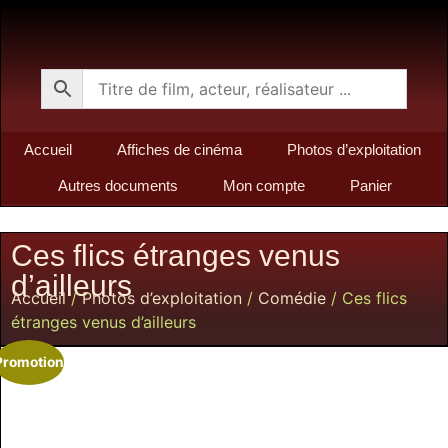
Accueil
Affiches de cinéma
Photos d’exploitation
Autres documents
Mon compte
Panier
Ces flics étranges venus
d’ailleurs
Accueil
/
Photos d’exploitation
/
Comédie
/ Ces flics
étranges venus d’ailleurs
Promotion