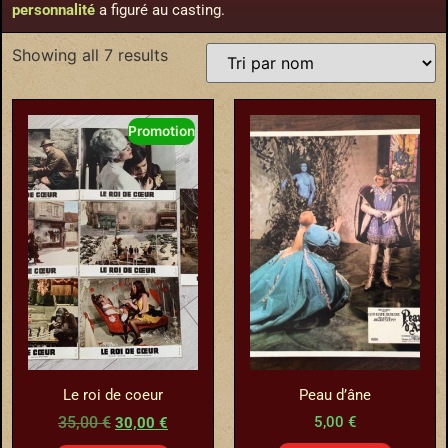
personnalité
a figuré au casting.
Showing all 7 results
Promotion
Le roi de coeur
Peau d’âne
35,00
€
5,00
€
30,00
€