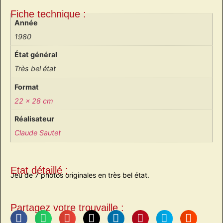
Fiche technique :
Année
1980
État général
Très bel état
Format
22 x 28 cm
Réalisateur
Claude Sautet
Etat détaillé :
Jeu de 7 photos originales en très bel état.
Partagez votre trouvaille :