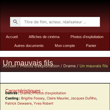
Accueil
Affiches de cinéma
Photos d’exploitation
Autres documents
Mon compte
Panier
Un mauvais fils
Accueil
/
Photos d’exploitation
/
Drame
/ Un mauvais fils
Caractéristiques :
Genres :
Drame
,
Photos d’exploitation
Casting :
Brigitte Fossey
,
Claire Maurier
,
Jacques Dufilho
,
Patrick Dewaere
,
Yves Robert