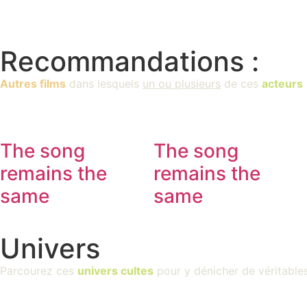
Recommandations :
Autres films
dans lesquels
un ou plusieurs
de ces
acteurs
The song
The song
remains the
remains the
same
same
Univers
Parcourez ces
univers cultes
pour y dénicher de véritable