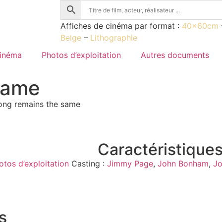
Affiches de cinéma par format :
40x60cm
Belge
–
Lithographie
cinéma
Photos d’exploitation
Autres documents
same
ong remains the same
Caractéristiques
otos d’exploitation
Casting :
Jimmy Page
,
John Bonham
,
Jo
s