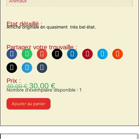
Animaux
Etat détaillé :
Affiche originale en quasiment très bel état.
Partagez votre trouvaille :
Prix :
30,00
€
40,00
€
Nombre d'exemplaire disponible : 1
Ajouter au panier