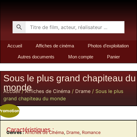
Accueil
Affiches de cinéma
Photos d’exploitation
Autres documents
Mon compte
Panier
Sous le plus grand chapiteau du
monde
Accueil
/
Affiches de Cinéma
/
Drame
/ Sous le plus
grand chapiteau du monde
Promotion
Caractéristiques :
Genres :
Affiches de Cinéma
,
Drame
,
Romance