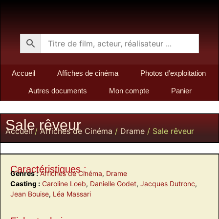
Accueil
Affiches de cinéma
Photos d’exploitation
Autres documents
Mon compte
Panier
Sale rêveur
Accueil
/
Affiches de Cinéma
/
Drame
/ Sale rêveur
Caractéristiques :
Genres :
Affiches de Cinéma
,
Drame
Casting :
Caroline Loeb
,
Danielle Godet
,
Jacques Dutronc
,
Jean Bouise
,
Léa Massari