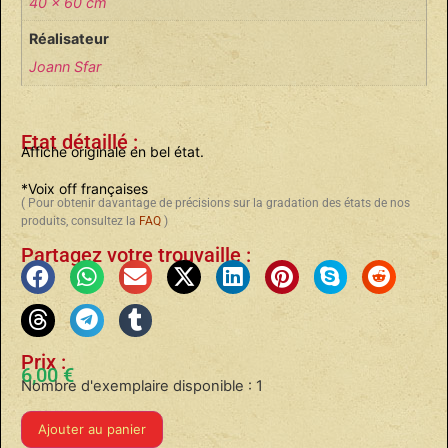
40 x 60 cm
Réalisateur
Joann Sfar
Etat détaillé :
Affiche originale en bel état.
*Voix off françaises
( Pour obtenir davantage de précisions sur la gradation des états de nos
produits, consultez la
FAQ
)
Partagez votre trouvaille :
Prix :
6,00
€
Nombre d'exemplaire disponible : 1
Ajouter au panier