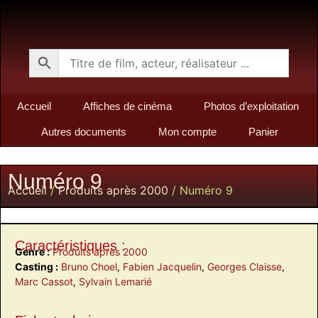
Accueil
Affiches de cinéma
Photos d’exploitation
Autres documents
Mon compte
Panier
Numéro 9
Accueil
/
Produits après 2000
/ Numéro 9
Caractéristiques :
Genre :
Produits après 2000
Casting :
Bruno Choel
,
Fabien Jacquelin
,
Georges Claisse
,
Marc Cassot
,
Sylvain Lemarié