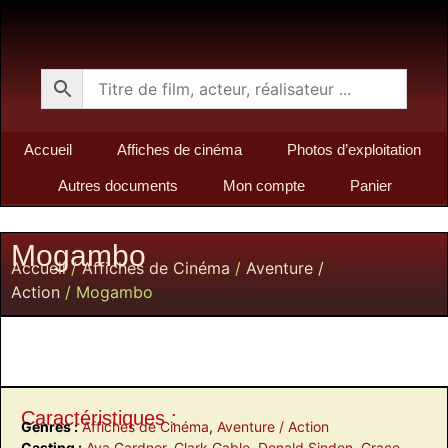
Accueil
Affiches de cinéma
Photos d’exploitation
Autres documents
Mon compte
Panier
Mogambo
Accueil
/
Affiches de Cinéma
/
Aventure /
Action
/ Mogambo
Caractéristiques :
Genres :
Affiches de Cinéma
,
Aventure / Action
Casting :
Ava Gardner
,
Clark Gable
,
Donald Sinden
,
Grace