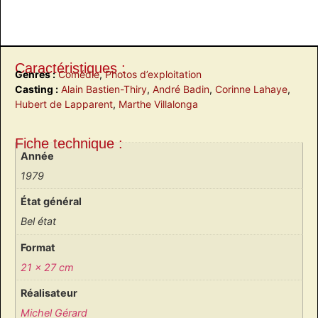
Caractéristiques :
Genres :
Comédie
,
Photos d’exploitation
Casting :
Alain Bastien-Thiry
,
André Badin
,
Corinne Lahaye
,
Hubert de Lapparent
,
Marthe Villalonga
Fiche technique :
Année
1979
État général
Bel état
Format
21 x 27 cm
Réalisateur
Michel Gérard