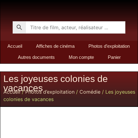
Accueil
Affiches de cinéma
Photos d’exploitation
Autres documents
Mon compte
Panier
Les joyeuses colonies de
vacances
Accueil
/
Photos d’exploitation
/
Comédie
/ Les joyeuses
colonies de vacances