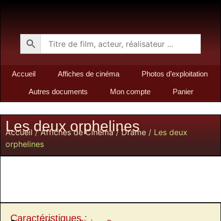
Accueil
Affiches de cinéma
Photos d’exploitation
Autres documents
Mon compte
Panier
Les deux orphelines
Accueil
/
Affiches de Cinéma
/
Drame
/ Les deux
orphelines
Caractéristiques :