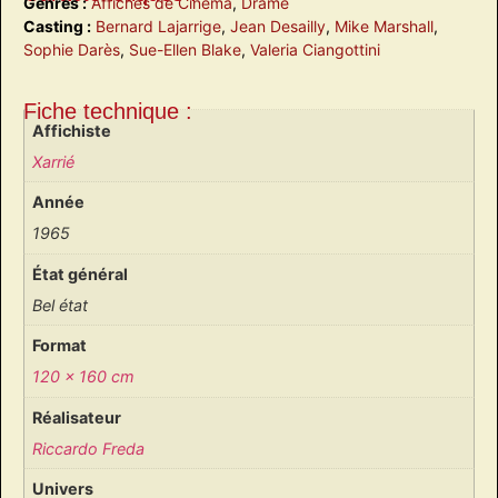
Genres :
Affiches de Cinéma
,
Drame
Casting :
Bernard Lajarrige
,
Jean Desailly
,
Mike Marshall
,
Sophie Darès
,
Sue-Ellen Blake
,
Valeria Ciangottini
Fiche technique :
Affichiste
Xarrié
Année
1965
État général
Bel état
Format
120 x 160 cm
Réalisateur
Riccardo Freda
Univers