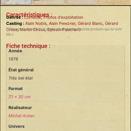
Caractéristiques :
Genres :
Comédie
,
Photos d’exploitation
Casting :
Alain Nobis
,
Alain Pewzner
,
Gérard Blanc
,
Gérard
Croce
,
Martin Circus
,
Sylvain Pauchard
( Cliquez sur le nom d’un acteur pour obtenir d’autres produits qui lui sont
liés )
Fiche technique :
Année
1978
État général
Très bel état
Format
21 x 30 cm
Réalisateur
Michel Ardan
Univers