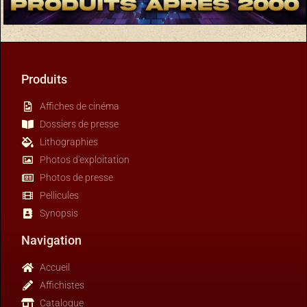
Produits
Affiches de cinéma
Dossiers de presse
Lithographies
Photos d'exploitation
Photos de presse
Pellicules
Synopsis
Navigation
Accueil
Affichistes
Catalogue