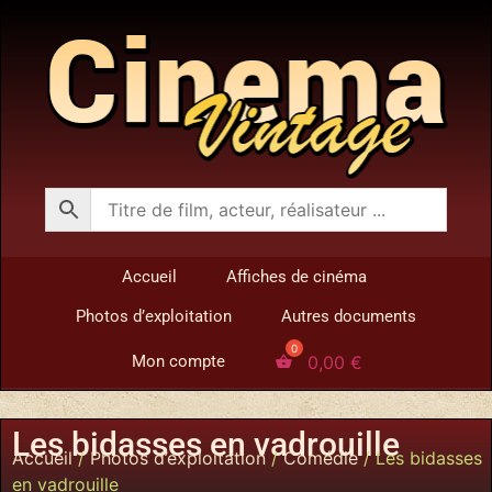
Accueil
Affiches de cinéma
Photos d’exploitation
Autres documents
0,00
€
Mon compte
Les bidasses en vadrouille
Accueil
/
Photos d’exploitation
/
Comédie
/ Les bidasses
en vadrouille