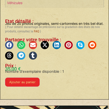
Véhicules
Etat détaillé :
Jeu de 20 photos originales, semi-cartonnées en très bel état.
( Pour obtenir davantage de précisions sur la gradation des états de nos
produits, consultez la
FAQ
)
Partagez votre trouvaille :
Prix :
35,00
€
Nombre d'exemplaire disponible : 1
Ajouter au panier