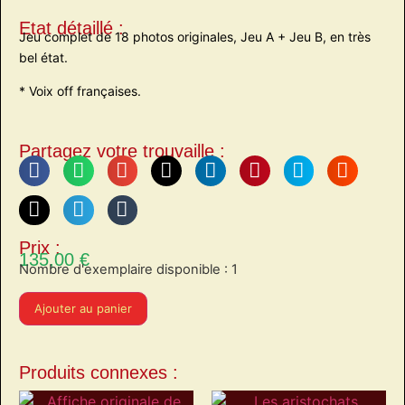
Etat détaillé :
Jeu complet de 18 photos originales, Jeu A + Jeu B, en très
bel état.
* Voix off françaises.
Partagez votre trouvaille :
Prix :
135,00
€
Nombre d'exemplaire disponible : 1
Ajouter au panier
Produits connexes :