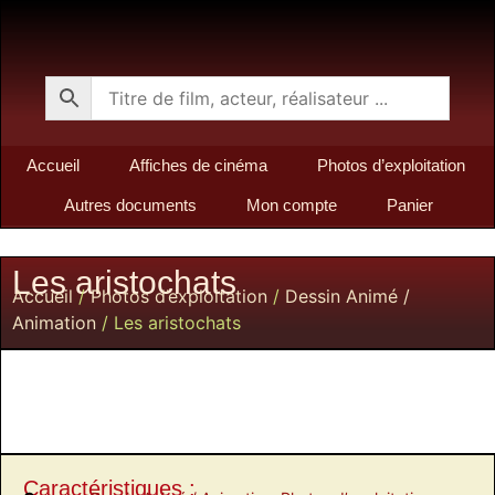
Accueil
Affiches de cinéma
Photos d’exploitation
Autres documents
Mon compte
Panier
Les aristochats
Accueil
/
Photos d’exploitation
/
Dessin Animé /
Animation
/ Les aristochats
Caractéristiques :