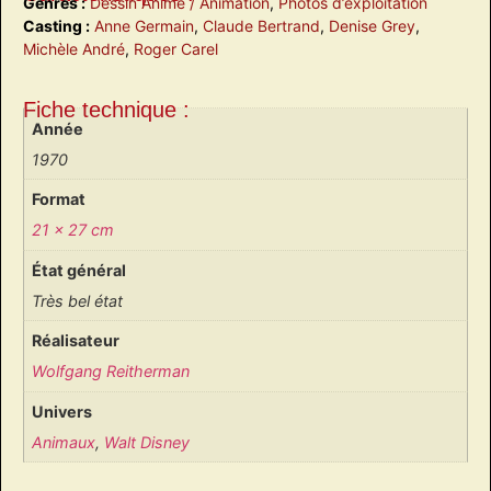
Genres :
Dessin Animé / Animation
,
Photos d’exploitation
Casting :
Anne Germain
,
Claude Bertrand
,
Denise Grey
,
Michèle André
,
Roger Carel
Fiche technique :
Année
1970
Format
21 x 27 cm
État général
Très bel état
Réalisateur
Wolfgang Reitherman
Univers
Animaux
,
Walt Disney