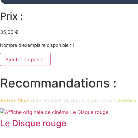
Prix :
35,00
€
Nombre d'exemplaire disponible : 1
quantité
Ajouter au panier
de
L'enfer
dans
la
Recommandations :
Ville
Autres films
dans lesquels
un ou plusieurs
de ces
acteurs
Le Disque rouge