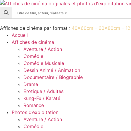
Aller
au
contenu
Affiches de cinéma par format :
40x60cm
–
60x80cm
–
1
Accueil
Affiches de cinéma
Aventure / Action
Comédie
Comédie Musicale
Dessin Animé / Animation
Documentaire / Biographie
Drame
Erotique / Adultes
Kung-Fu / Karaté
Romance
Photos d’exploitation
Aventure / Action
Comédie