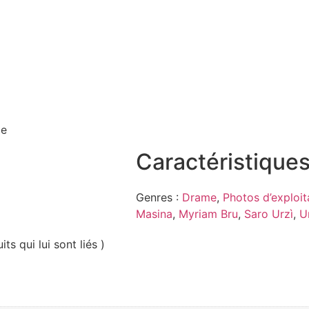
le
Caractéristiques
Genres :
Drame
,
Photos d’exploit
Masina
,
Myriam Bru
,
Saro Urzì
,
U
ts qui lui sont liés )