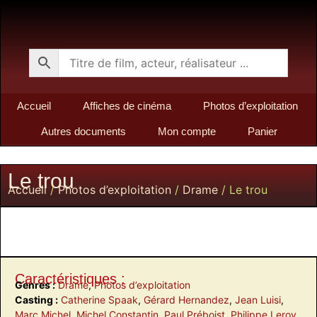
Accueil
Affiches de cinéma
Photos d’exploitation
Autres documents
Mon compte
Panier
Le trou
Accueil
/
Photos d’exploitation
/
Drame
/ Le trou
Caractéristiques :
Genres :
Drame
,
Photos d’exploitation
Casting :
Catherine Spaak
,
Gérard Hernandez
,
Jean Luisi
,
Marc Michel
,
Michel Constantin
,
Paul Préboist
,
Philippe Leroy