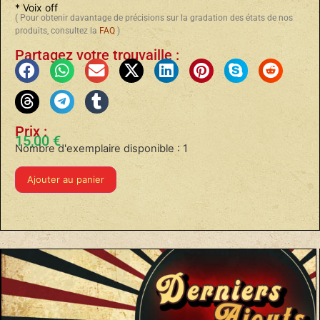
* Voix off
( Pour obtenir davantage de précisions sur la gradation des états de nos
produits, consultez la
FAQ
)
Partagez votre trouvaille :
Prix :
15,00
€
Nombre d'exemplaire disponible : 1
Ajouter au panier