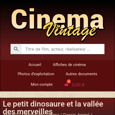
Accueil
Affiches de cinéma
Photos d’exploitation
Autres documents
0,00
€
Mon compte
Le petit dinosaure et la vallée
des merveilles
Accueil
/
Affiches de Cinéma
/
Dessin Animé /