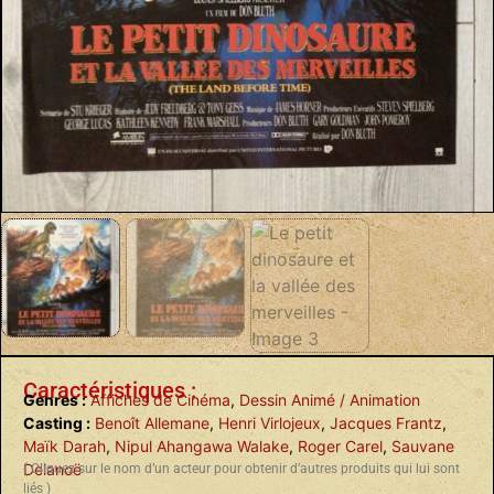
Caractéristiques :
Genres :
Affiches de Cinéma
,
Dessin Animé / Animation
Casting :
Benoît Allemane
,
Henri Virlojeux
,
Jacques Frantz
,
Maïk Darah
,
Nipul Ahangawa Walake
,
Roger Carel
,
Sauvane
Delanoë
( Cliquez sur le nom d’un acteur pour obtenir d’autres produits qui lui sont
liés )