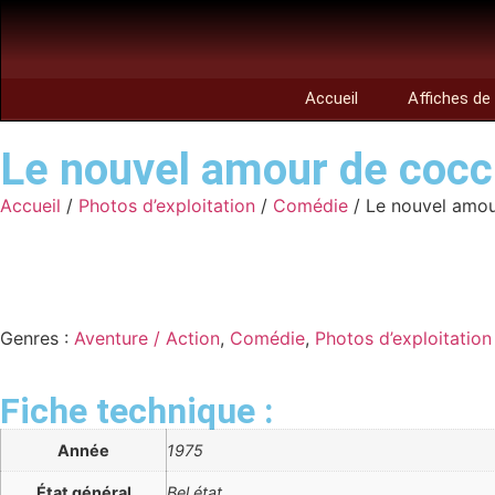
Accueil
Affiches de
Le nouvel amour de cocci
Accueil
/
Photos d’exploitation
/
Comédie
/ Le nouvel amour
Genres :
Aventure / Action
,
Comédie
,
Photos d’exploitation
Fiche technique :
Année
1975
État général
Bel état