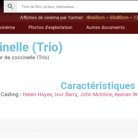
Affiches de cinéma par format :
40x60cm
–
60x80cm
–
1
 cinéma
Photos d’exploitation
Autres documents
nelle (Trio)
 de coccinelle (Trio)
Caractéristiques 
Casting :
Helen Hayes
,
Ivor Barry
,
John McIntire
,
Keenan W