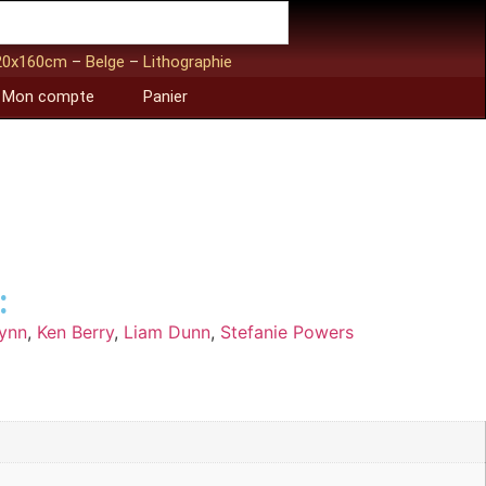
20x160cm
–
Belge
–
Lithographie
Mon compte
Panier
:
ynn
,
Ken Berry
,
Liam Dunn
,
Stefanie Powers