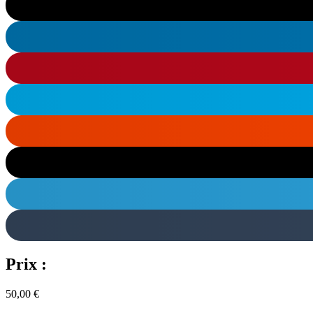
Prix :
50,00
€