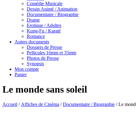
Comédie Musicale
Dessin Animé / Animation
Documentaire / Biographie
Drame
Erotique / Adultes
Kung-Fu / Karaté
Romance
Autres documents
Dossiers de Presse
Pellicules 16mm et 35mm
Photos de Presse
Synopsis
Mon compte
Panier
Le monde sans soleil
Accueil
/
Affiches de Cinéma
/
Documentaire / Biographie
/ Le monde