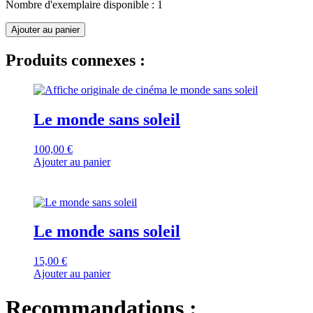
Nombre d'exemplaire disponible : 1
quantité
Ajouter au panier
de
Le
Produits connexes :
monde
sans
soleil
Le monde sans soleil
100,00
€
Ajouter au panier
Le monde sans soleil
15,00
€
Ajouter au panier
Recommandations :