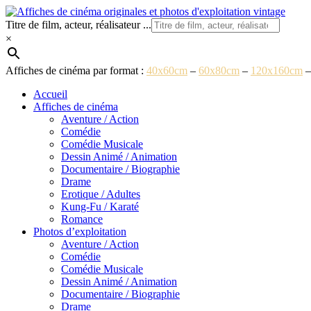
Aller
au
Titre de film, acteur, réalisateur ...
contenu
×
Affiches de cinéma par format :
40x60cm
–
60x80cm
–
120x160cm
Accueil
Affiches de cinéma
Aventure / Action
Comédie
Comédie Musicale
Dessin Animé / Animation
Documentaire / Biographie
Drame
Erotique / Adultes
Kung-Fu / Karaté
Romance
Photos d’exploitation
Aventure / Action
Comédie
Comédie Musicale
Dessin Animé / Animation
Documentaire / Biographie
Drame