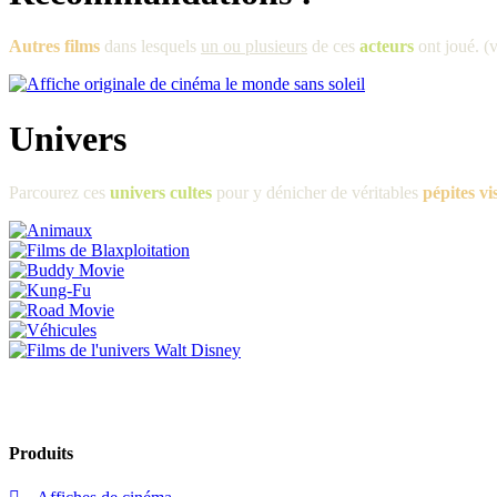
Autres films
dans lesquels
un ou plusieurs
de ces
acteurs
ont joué. (v
Univers
Parcourez ces
univers cultes
pour y dénicher de véritables
pépites vi
Produits