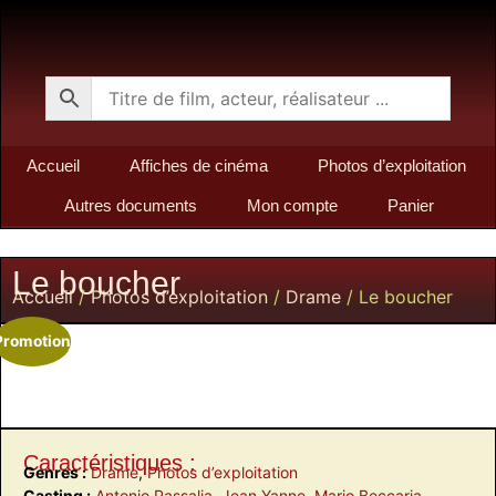
Accueil
Affiches de cinéma
Photos d’exploitation
Autres documents
Mon compte
Panier
Le boucher
Accueil
/
Photos d’exploitation
/
Drame
/ Le boucher
Promotion
Caractéristiques :
Genres :
Drame
,
Photos d’exploitation
Casting :
Antonio Passalia
,
Jean Yanne
,
Mario Beccaria
,