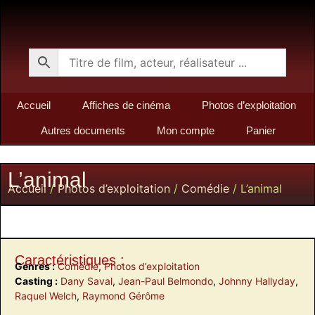
Accueil
Affiches de cinéma
Photos d’exploitation
Autres documents
Mon compte
Panier
L’animal
Accueil
/
Photos d’exploitation
/
Comédie
/ L’animal
Caractéristiques :
Genres :
Comédie
,
Photos d’exploitation
Casting :
Dany Saval
,
Jean-Paul Belmondo
,
Johnny Hallyday
,
Raquel Welch
,
Raymond Gérôme