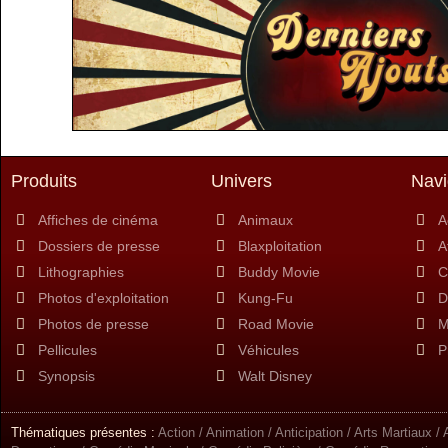
Produits
Univers
Navi
Affiches de cinéma
Animaux
A
Dossiers de presse
Blaxploitation
A
Lithographies
Buddy Movie
C
Photos d'exploitation
Kung-Fu
D
Photos de presse
Road Movie
M
Pellicules
Véhicules
P
Synopsis
Walt Disney
Thématiques présentes :
Action / Animation / Anticipation / Arts Martiaux 