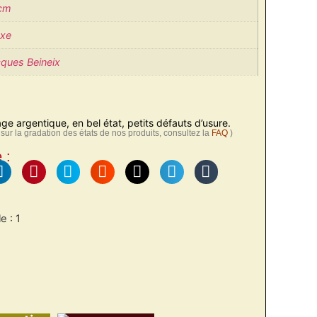
 cm
uxe
ques Beineix
age argentique, en bel état, petits défauts d’usure.
sur la gradation des états de nos produits, consultez la
FAQ
)
 :
e : 1