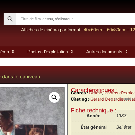
Affiches de cinéma par format :
40x60cm
–
60x80cm
–
1
inéma
Photos d’exploitation
Autres documents
e dans le caniveau
Caractéristiques :
Genres :
Drame
,
Photos d’exploi
Casting :
Gérard Depardieu
,
Nas
( Cliquez sur le nom d’un acteur pour obt
Fiche technique :
Année
1983
État général
Bel état