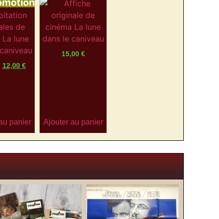
omotion
15,00
€
€
12,00
€
au panier
Ajouter au panier