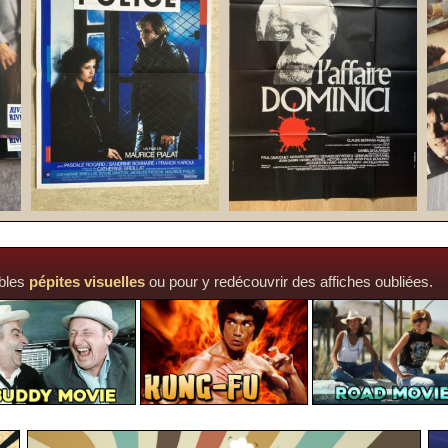
ables
pépites visuelles
ou pour y redécouvrir des affiches oubliées
.