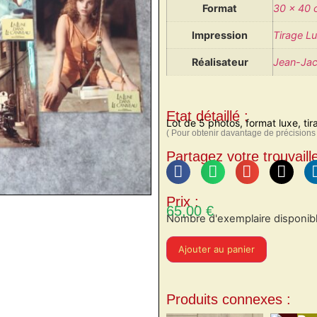
Format
30 x 40
Impression
Tirage L
Réalisateur
Jean-Jac
Etat détaillé :
Lot de 5 photos, format luxe, tir
( Pour obtenir davantage de précisions 
Partagez votre trouvaille
Prix :
65,00
€
Nombre d'exemplaire disponibl
Ajouter au panier
Produits connexes :