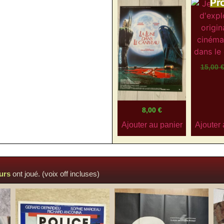
Pr
15,00
8,00
€
Ajouter au panier
Ajouter 
urs
ont joué. (voix off incluses)