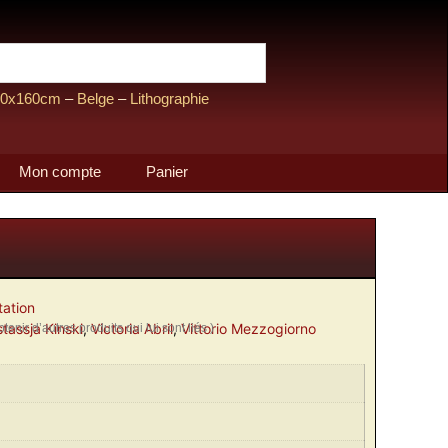
20x160cm
–
Belge
–
Lithographie
Mon compte
Panier
tation
tassja Kinski
,
Victoria Abril
,
Vittorio Mezzogiorno
enir d’autres produits qui lui sont liés )