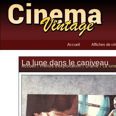
Accueil
Affiches de c
La lune dans le caniveau
Accueil
/
Photos d’exploitation
/
Drame
/ La lun