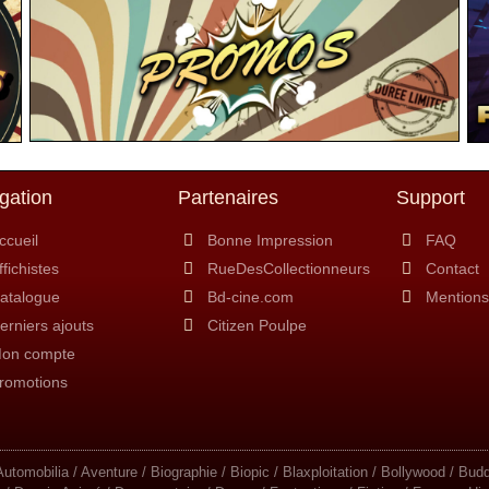
gation
Partenaires
Support
ccueil
Bonne Impression
FAQ
ffichistes
RueDesCollectionneurs
Contact
atalogue
Bd-cine.com
Mentions
erniers ajouts
Citizen Poulpe
on compte
romotions
/ Automobilia / Aventure / Biographie / Biopic / Blaxploitation / Bollywood / 