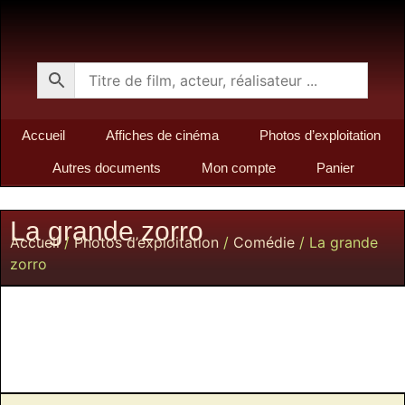
Accueil
Affiches de cinéma
Photos d’exploitation
Autres documents
Mon compte
Panier
La grande zorro
Accueil
/
Photos d’exploitation
/
Comédie
/ La grande
zorro