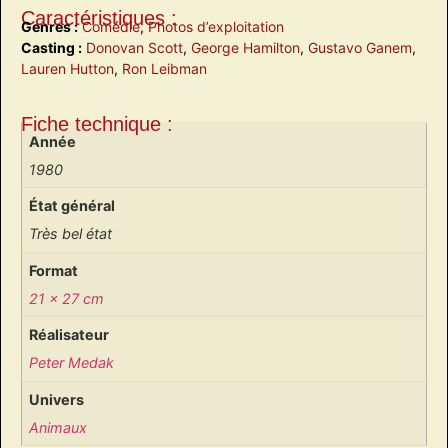
Caractéristiques :
Genres :
Comédie
,
Photos d’exploitation
Casting :
Donovan Scott
,
George Hamilton
,
Gustavo Ganem
,
Lauren Hutton
,
Ron Leibman
Fiche technique :
Année
1980
État général
Très bel état
Format
21 x 27 cm
Réalisateur
Peter Medak
Univers
Animaux