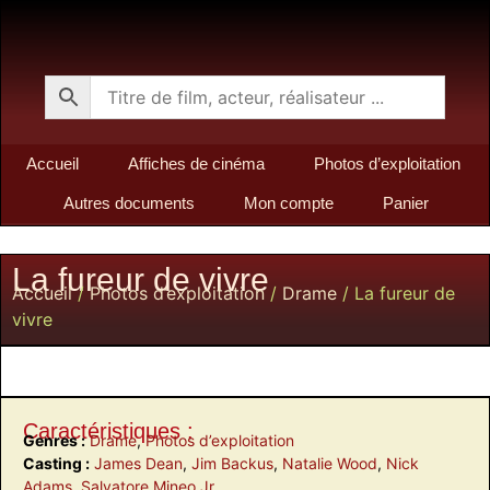
Accueil
Affiches de cinéma
Photos d’exploitation
Autres documents
Mon compte
Panier
La fureur de vivre
Accueil
/
Photos d’exploitation
/
Drame
/ La fureur de
vivre
Caractéristiques :
Genres :
Drame
,
Photos d’exploitation
Casting :
James Dean
,
Jim Backus
,
Natalie Wood
,
Nick
Adams
,
Salvatore Mineo Jr