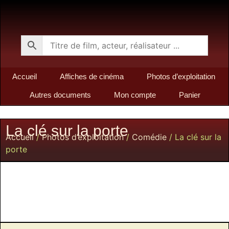
Accueil
Affiches de cinéma
Photos d’exploitation
Autres documents
Mon compte
Panier
La clé sur la porte
Accueil
/
Photos d’exploitation
/
Comédie
/ La clé sur la
porte