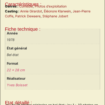
Caractéristiques :
Genres :
Comédie
,
Photos d’exploitation
Casting :
Annie Girardot
,
Éléonore Klarwein
,
Jean-Pierre
Coffe
,
Patrick Dewaere
,
Stéphane Jobert
Fiche technique :
Année
1978
État général
Bel état
Format
22 x 28 cm
Réalisateur
Yves Boisset
Etat détaillé :
Jeu de 18 photos originales en bel état : jeu 1 ; 10 photos en