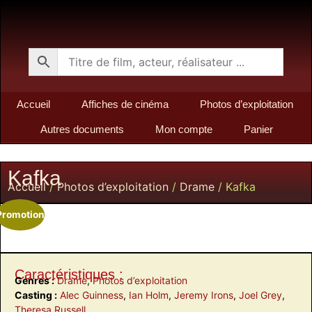
Accueil
Affiches de cinéma
Photos d’exploitation
Autres documents
Mon compte
Panier
Kafka
Accueil
/
Photos d’exploitation
/
Drame
/ Kafka
Promotion
Caractéristiques :
Genres :
Drame
,
Photos d’exploitation
Casting :
Alec Guinness
,
Ian Holm
,
Jeremy Irons
,
Joel Grey
,
Theresa Russell