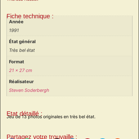
Fiche technique :
Année
1991
État général
Très bel état
Format
21 x 27 cm
Réalisateur
Steven Soderbergh
Etat détaillé :
Jeu de 13 photos originales en très bel état.
Partagez votre trouvaille :