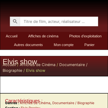
Accueil
Affiches de cinéma
Photos d’exploitation
Autres documents
Mon compte
Panier
Elvis show
Accueil
/
Affiches de Cinéma
/
Documentaire /
Biographie
/ Elvis show
Caractéristiques :
Genres :
Affiches de Cinéma
,
Documentaire / Biographie
Casting :
Elvis Presley