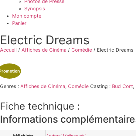
Photos de Presse
Synopsis
Mon compte
Panier
Electric Dreams
Accueil
/
Affiches de Cinéma
/
Comédie
/ Electric Dreams
Promotion
Genres :
Affiches de Cinéma
,
Comédie
Casting :
Bud Cort
,
Fiche technique :
Informations complémentaire
Affichiste
Andrzej Malinowski