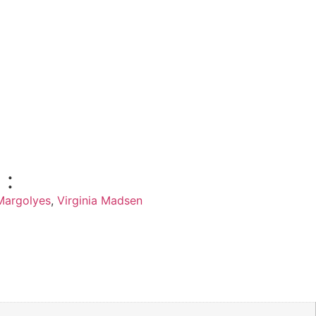
 :
Margolyes
,
Virginia Madsen