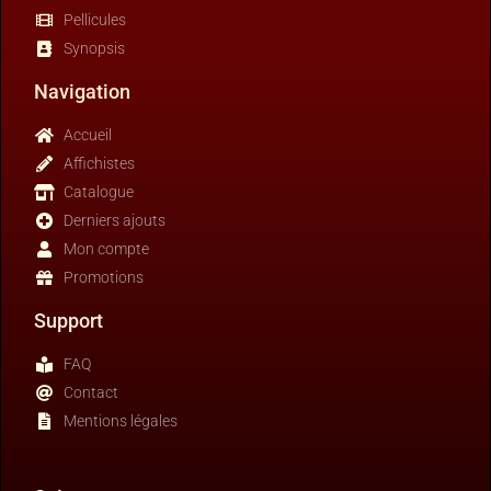
Pellicules
Synopsis
Navigation
Accueil
Affichistes
Catalogue
Derniers ajouts
Mon compte
Promotions
Support
FAQ
Contact
Mentions légales