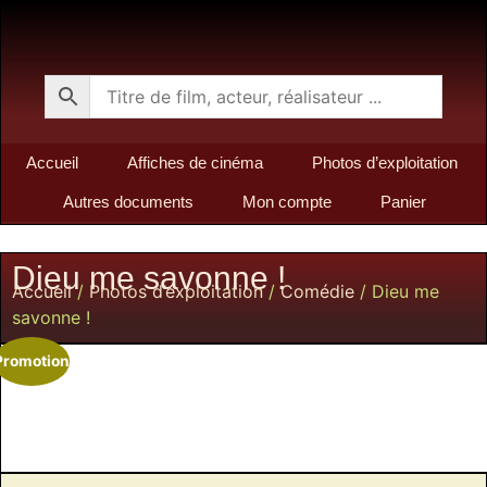
Accueil
Affiches de cinéma
Photos d’exploitation
Autres documents
Mon compte
Panier
Dieu me savonne !
Accueil
/
Photos d’exploitation
/
Comédie
/ Dieu me
savonne !
Promotion