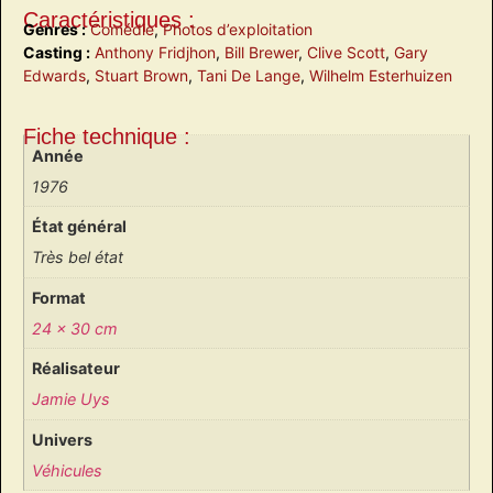
Caractéristiques :
Genres :
Comédie
,
Photos d’exploitation
Casting :
Anthony Fridjhon
,
Bill Brewer
,
Clive Scott
,
Gary
Edwards
,
Stuart Brown
,
Tani De Lange
,
Wilhelm Esterhuizen
Fiche technique :
Année
1976
État général
Très bel état
Format
24 x 30 cm
Réalisateur
Jamie Uys
Univers
Véhicules