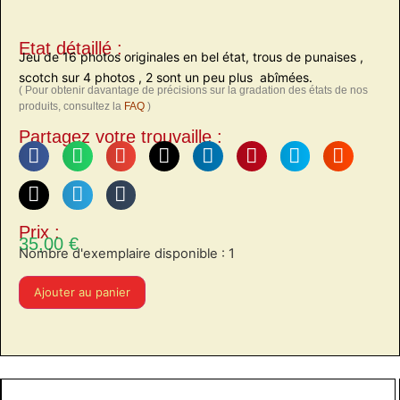
Etat détaillé :
Jeu de 16 photos originales en bel état, trous de punaises ,
scotch sur 4 photos , 2 sont un peu plus abîmées.
( Pour obtenir davantage de précisions sur la gradation des états de nos
produits, consultez la
FAQ
)
Partagez votre trouvaille :
Prix :
35,00
€
Nombre d'exemplaire disponible : 1
Ajouter au panier