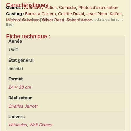
Caractéristiques :
Genres :
Aventure / Action
,
Comédie
,
Photos d’exploitation
Casting :
Barbara Carrera
,
Colette Duval
,
Jean-Pierre Kalfon
,
Michael Crawford
,
Oliver Reed
,
Robert Arden
( Cliquez sur le nom d’un acteur pour obtenir d’autres produits qui lui sont
liés )
Fiche technique :
Année
1981
État général
Bel état
Format
24 x 30 cm
Réalisateur
Charles Jarrott
Univers
Véhicules
,
Walt Disney