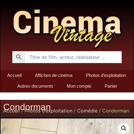
Accueil
Affiches de cinéma
Photos d’exploitation
Autres documents
Mon compte
Panier
Condorman
Accueil
/
Photos d’exploitation
/
Comédie
/ Condorman