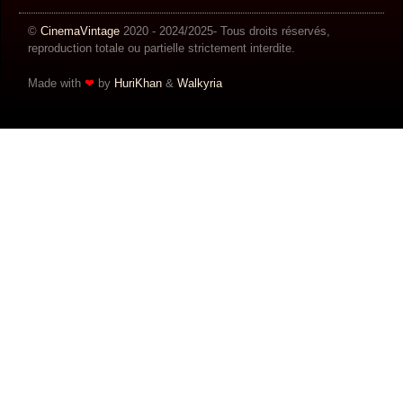
©
CinemaVintage
2020 - 2024/2025- Tous droits réservés,
reproduction totale ou partielle strictement interdite.
Made with
❤
by
HuriKhan
​​ &
Walkyria