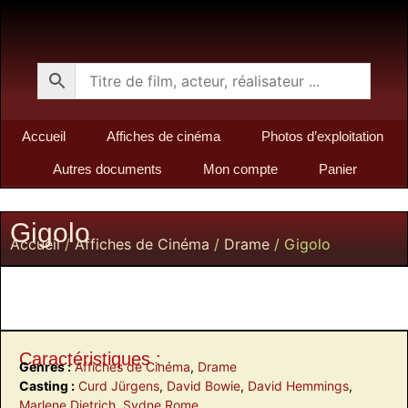
Accueil
Affiches de cinéma
Photos d’exploitation
Autres documents
Mon compte
Panier
Gigolo
Accueil
/
Affiches de Cinéma
/
Drame
/ Gigolo
Caractéristiques :
Genres :
Affiches de Cinéma
,
Drame
Casting :
Curd Jürgens
,
David Bowie
,
David Hemmings
,
Marlene Dietrich
,
Sydne Rome