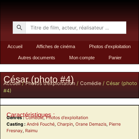
Accueil
Affiches de cinéma
Photos d’exploitation
Autres documents
Mon compte
Panier
César (photo #4)
Accueil
/
Photos d’exploitation
/
Comédie
/ César (photo
#4)
Caractéristiques :
Genres :
Comédie
,
Photos d’exploitation
Casting :
André Fouché
,
Charpin
,
Orane Demazis
,
Pierre
Fresnay
,
Raimu