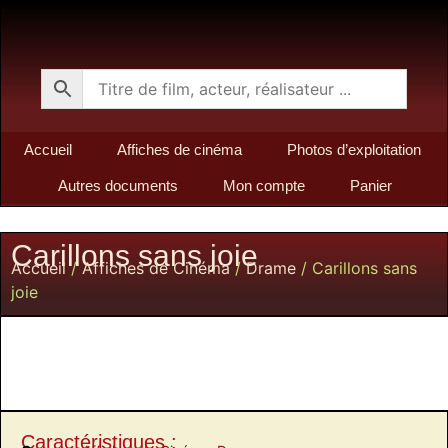
Accueil
Affiches de cinéma
Photos d’exploitation
Autres documents
Mon compte
Panier
Carillons sans joie
Accueil
/
Affiches de Cinéma
/
Drame
/ Carillons sans
joie
Caractéristiques :