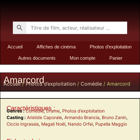
Accueil
Affiches de cinéma
Photos d’exploitation
Autres documents
Mon compte
Panier
Amarcord
Accueil
/
Photos d’exploitation
/
Comédie
/ Amarcord
Caractéristiques :
Genres :
Comédie
,
Drame
,
Photos d’exploitation
Casting :
Aristide Caporale
,
Armando Brancia
,
Bruno Zanin
,
Ciccio Ingrassia
,
Magali Noël
,
Nando Orfei
,
Pupella Maggio