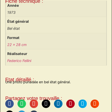
Fiche technique :
Année
1973
État général
Bel état
Format
22 x 28 cm
Réalisateur
Federico Fellini
Etat détaillé :
Une photo punaisée en bel état général.
Partagez votre trouvaille :