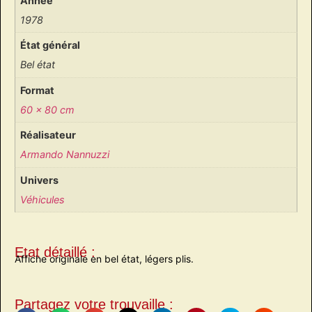
Année
1978
État général
Bel état
Format
60 x 80 cm
Réalisateur
Armando Nannuzzi
Univers
Véhicules
Etat détaillé :
Affiche originale en bel état, légers plis.
Partagez votre trouvaille :