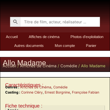
Accueil
Affiches de cinéma
Photos d’exploitation
Autres documents
Mon compte
Panier
Allo Madame
Accueil
/
Affiches de Cinéma
/
Comédie
/ Allo Madame
Caractéristiques :
Genres :
Affiches de Cinéma
,
Comédie
Casting :
Corinne Cléry
,
Ernest Borgnine
,
Françoise Fabian
Fiche technique :