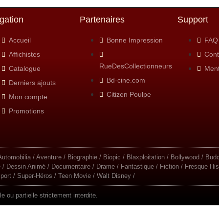
gation
Partenaires
Support
Accueil
Bonne Impression
FAQ
Affichistes
Cont
RueDesCollectionneurs
Catalogue
Ment
Bd-cine.com
Derniers ajouts
Citizen Poulpe
Mon compte
Promotions
/ Automobilia / Aventure / Biographie / Biopic / Blaxploitation / Bollywood / 
 Dessin Animé / Documentaire / Drame / Fantastique / Fiction / Fresque Hist
port / Super-Héros / Teen Movie / Walt Disney /
 ou partielle strictement interdite.