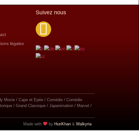
Suivez nous
act
ions légales
Buddy Movie / Cape et Epée / Comédie / Comédie
orique / Grand Classique / Japanimation / Marvel /
Made with
by
HuriKhan
​​ &
Walkyria